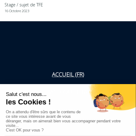
Stage / sujet de TFE
16 Octobre 2023
ACCUEIL (FR)
WELCOME (EN)
WELKOM (NL)
mentions légales