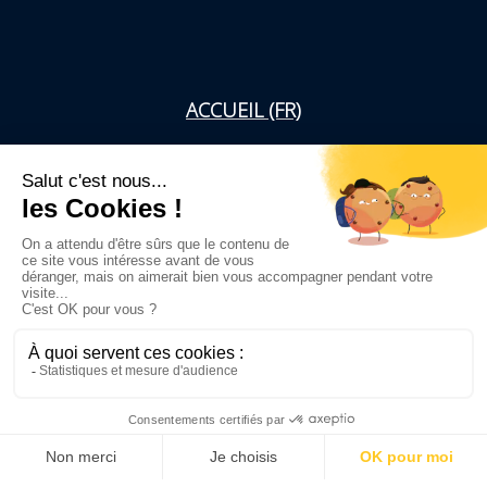
ACCUEIL (FR)
WELCOME (EN)
WELKOM (NL)
mentions légales
dupriez@akuino.net
CONTACT